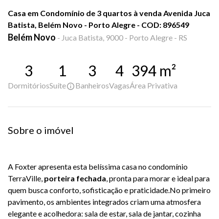
Casa em Condomínio de 3 quartos à venda Avenida Juca
Batista, Belém Novo - Porto Alegre - COD: 896549
Belém Novo
-
Juca Batista, 9000 - Porto Alegre - RS
3
1
3
4
394
m²
Dormitórios
Suíte
Banheiros
Vagas
Área Privativa
Sobre o imóvel
A Foxter apresenta esta belíssima casa no condomínio
TerraVille,
porteira fechada
, pronta para morar e ideal para
quem busca conforto, sofisticação e praticidade.No primeiro
pavimento, os ambientes integrados criam uma atmosfera
elegante e acolhedora: sala de estar, sala de jantar, cozinha