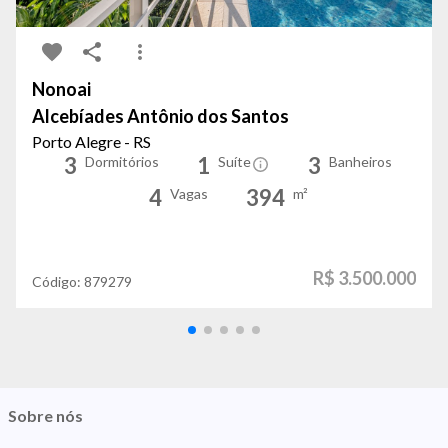
Nonoai
Alcebíades Antônio dos Santos
Porto Alegre - RS
3
1
3
Dormitórios
Suíte
Banheiros
4
394
Vagas
m²
R$ 3.500.000
Código:
879279
Sobre nós