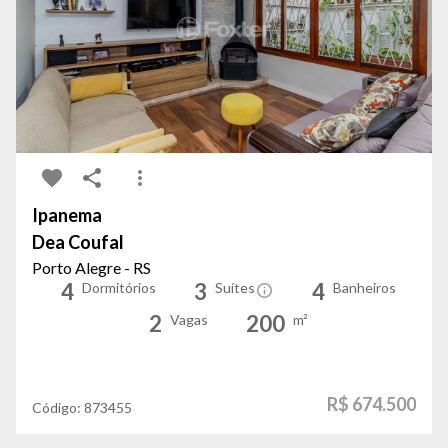
Ipanema
Dea Coufal
Porto Alegre - RS
4
3
4
Dormitórios
Suítes
Banheiros
2
200
Vagas
m²
R$ 674.500
Código:
873455