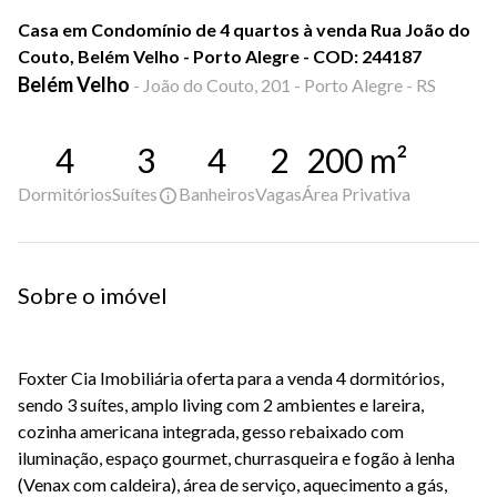
Casa em Condomínio de 4 quartos à venda Rua João do
Couto, Belém Velho - Porto Alegre - COD: 244187
Belém Velho
-
João do Couto, 201 - Porto Alegre - RS
4
3
4
2
200
m²
Dormitórios
Suítes
Banheiros
Vagas
Área Privativa
Sobre o imóvel
Foxter Cia Imobiliária oferta para a venda 4 dormitórios,
sendo 3 suítes, amplo living com 2 ambientes e lareira,
cozinha americana integrada, gesso rebaixado com
iluminação, espaço gourmet, churrasqueira e fogão à lenha
(Venax com caldeira), área de serviço, aquecimento a gás,