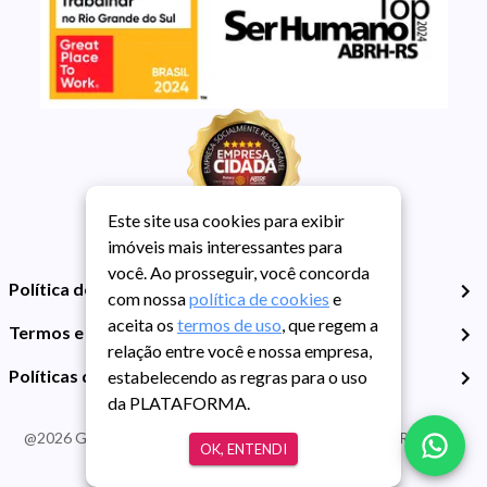
Este site usa cookies para exibir
imóveis mais interessantes para
você. Ao prosseguir, você concorda
Política de Privacidade
com nossa
política de cookies
e
aceita os
termos de uso
, que regem a
Termos e Condições de Uso
relação entre você e nossa empresa,
Políticas de Cookies
estabelecendo as regras para o uso
da PLATAFORMA.
@
2026
Guarida Imóvel. Todos os direitos reservados. CRECI RS -
OK, ENTENDI
413J | CNPJ Guarida: 89.398.606/0001-30