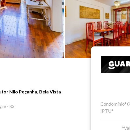
or Nilo Peçanha, Bela Vista
Condomínio*
gre - RS
IPTU*
*Val