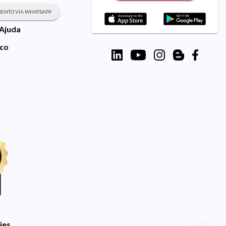
ENTO VIA WHATSAPP
 Ajuda
sco
ies