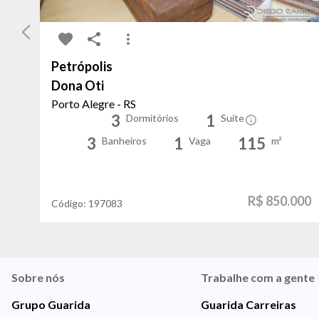
Petrópolis
Dona Oti
Porto Alegre - RS
3
1
Dormitórios
Suíte
3
1
115
Banheiros
Vaga
m²
R$ 850.000
Código:
197083
Sobre nós
Trabalhe com a gente
Grupo Guarida
Guarida Carreiras