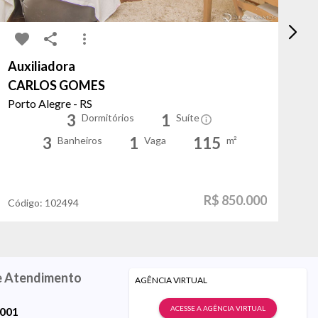
Auxiliadora
Tr
CARLOS GOMES
Ot
Porto Alegre - RS
Po
3
1
Dormitórios
Suíte
3
1
115
Banheiros
Vaga
m²
R$ 850.000
Código:
102494
Có
e Atendimento
AGÊNCIA VIRTUAL
ACESSE A AGÊNCIA VIRTUAL
9001