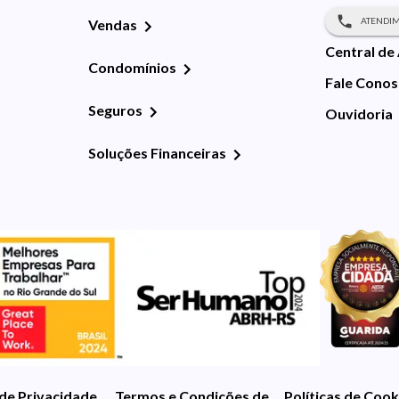
ATENDIM
Vendas
Central de
Condomínios
Fale Cono
Seguros
Ouvidoria
Soluções Financeiras
 de Privacidade
Termos e Condições de Uso
Políticas de Cook