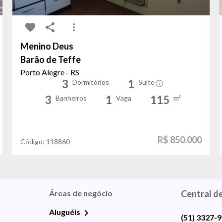
Menino Deus
Barão de Teffe
Porto Alegre - RS
3
1
Dormitórios
Suíte
3
1
115
Banheiros
Vaga
m²
R$ 850.000
Código:
118860
Áreas de negócio
Central d
Aluguéis
(51) 3327-