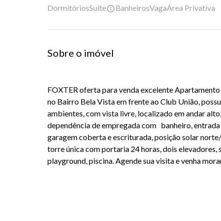
Dormitórios
Suíte
Banheiros
Vaga
Área Privativa
Sobre o imóvel
FOXTER oferta para venda excelente Apartamento de
no Bairro Bela Vista em frente ao Club União, possui
ambientes, com vista livre, localizado em andar alt
dependência de empregada com banheiro, entrada so
garagem coberta e escriturada, posição solar nor
torre única com portaria 24 horas, dois elevadores, s
playground, piscina. Agende sua visita e venha morar