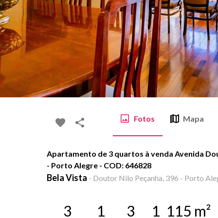
Fotos
Mapa
Apartamento de 3 quartos à venda Avenida Dout
- Porto Alegre - COD: 646828
Bela Vista
-
Doutor Nilo Peçanha, 396 - Porto Ale
3
1
3
1
115
m²