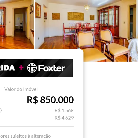
Valor do Imóvel
R$ 850.000
R$ 1.568
R$ 4.629
ores sujeitos à alteração