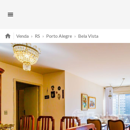
Venda
›
RS
›
Porto Alegre
›
Bela Vista