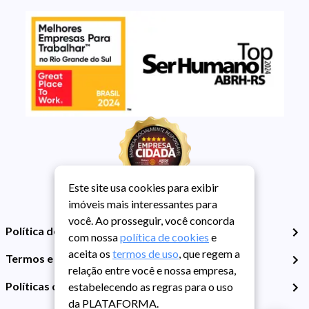
Este site usa cookies para exibir
imóveis mais interessantes para
você. Ao prosseguir, você concorda
Política de Privacidade
com nossa
política de cookies
e
aceita os
termos de uso
, que regem a
Termos e Condições de Uso
relação entre você e nossa empresa,
Políticas de Cookies
estabelecendo as regras para o uso
da PLATAFORMA.