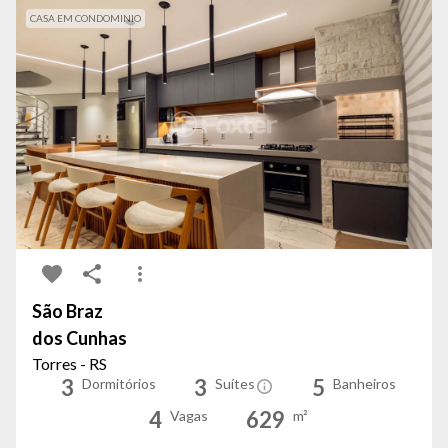
CASA EM CONDOMINIO
São Braz
dos Cunhas
Torres - RS
3
3
5
Dormitórios
Suítes
Banheiros
4
629
Vagas
m²