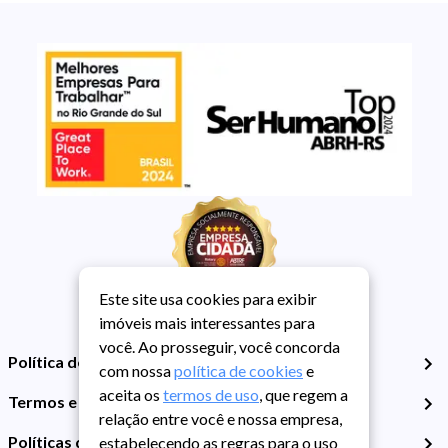
Este site usa cookies para exibir
imóveis mais interessantes para
você. Ao prosseguir, você concorda
Política de Privacidade
com nossa
política de cookies
e
aceita os
termos de uso
, que regem a
Termos e Condições de Uso
relação entre você e nossa empresa,
Políticas de Cookies
estabelecendo as regras para o uso