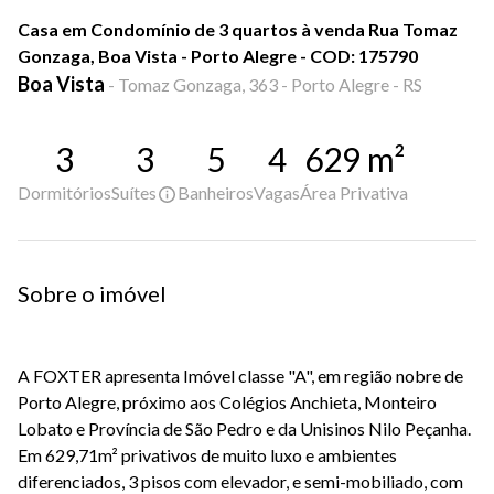
Casa em Condomínio de 3 quartos à venda Rua Tomaz
Gonzaga, Boa Vista - Porto Alegre - COD: 175790
Boa Vista
-
Tomaz Gonzaga, 363 - Porto Alegre - RS
3
3
5
4
629
m²
Dormitórios
Suítes
Banheiros
Vagas
Área Privativa
Sobre o imóvel
A FOXTER apresenta Imóvel classe "A", em região nobre de
Porto Alegre, próximo aos Colégios Anchieta, Monteiro
Lobato e Província de São Pedro e da Unisinos Nilo Peçanha.
Em 629,71m² privativos de muito luxo e ambientes
diferenciados, 3 pisos com elevador, e semi-mobiliado, com