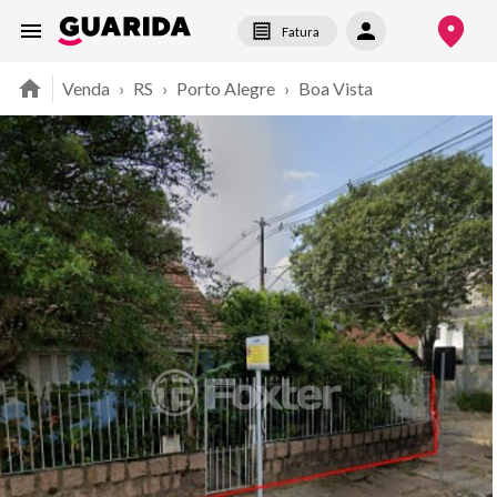
Fatura
Venda
›
RS
›
Porto Alegre
›
Boa Vista