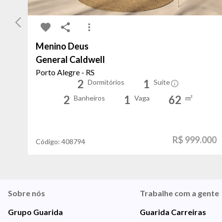
Menino Deus
General Caldwell
Porto Alegre - RS
2
1
Dormitórios
Suíte
2
1
62
Banheiros
Vaga
m²
R$ 999.000
Código:
408794
Sobre nós
Trabalhe com a gente
Grupo Guarida
Guarida Carreiras