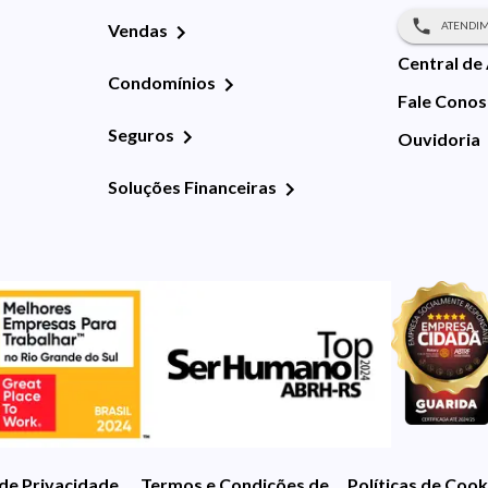
ATENDIM
Vendas
Central de
Condomínios
Fale Cono
Seguros
Ouvidoria
Soluções Financeiras
 de Privacidade
Termos e Condições de Uso
Políticas de Cook