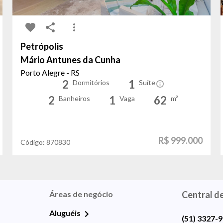
Petrópolis
Mário Antunes da Cunha
Porto Alegre - RS
2
1
Dormitórios
Suíte
2
1
62
Banheiros
Vaga
m²
R$ 999.000
Código:
870830
Áreas de negócio
Central d
Aluguéis
(51) 3327-