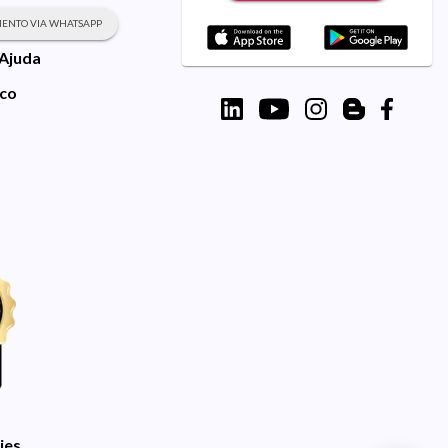
ENTO VIA WHATSAPP
 Ajuda
sco
ies