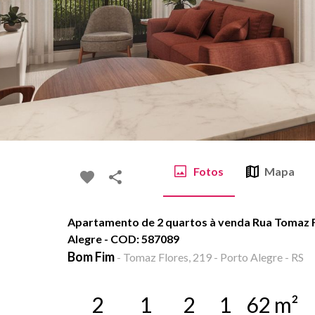
Fotos
Mapa
Apartamento de 2 quartos à venda Rua Tomaz F
Alegre - COD: 587089
Bom Fim
-
Tomaz Flores, 219 - Porto Alegre - RS
2
1
2
1
62
m²