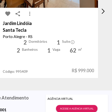
Jardim Lindóia
Pa
Santa Tecla
Ro
Porto Alegre - RS
Po
2
1
Dormitórios
Suíte
2
1
62
Banheiros
Vaga
m²
R$ 999.000
Código:
995409
Có
e Atendimento
AGÊNCIA VIRTUAL
ACESSE A AGÊNCIA VIRTUAL
9001