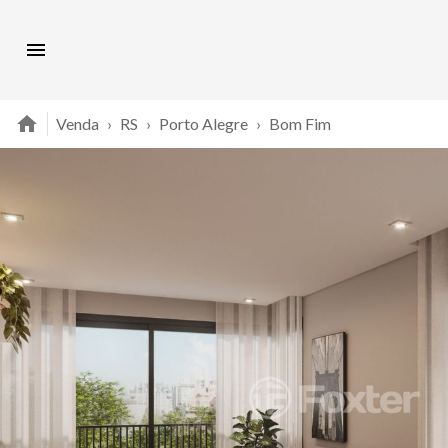
Venda
›
RS
›
Porto Alegre
›
Bom Fim