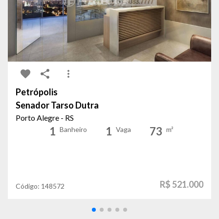
Petrópolis
Senador Tarso Dutra
Porto Alegre - RS
1
1
73
Banheiro
Vaga
m²
R$ 521.000
Código:
148572