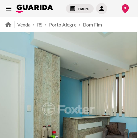
Fatura
Venda
›
RS
›
Porto Alegre
›
Bom Fim