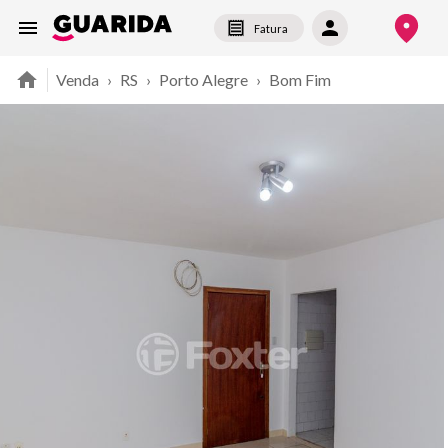
Fatura
Venda
›
RS
›
Porto Alegre
›
Bom Fim