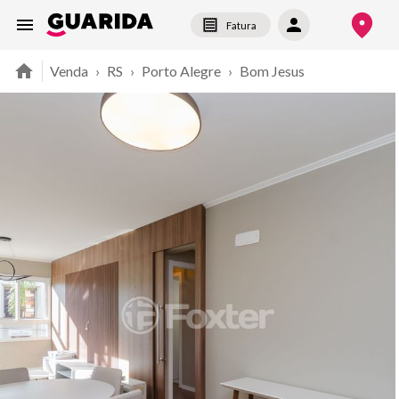
Fatura
Venda
›
RS
›
Porto Alegre
›
Bom Jesus