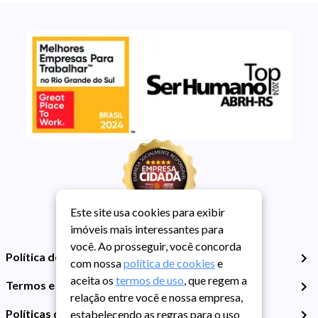
Este site usa cookies para exibir
imóveis mais interessantes para
você. Ao prosseguir, você concorda
Política de Privacidade
com nossa
política de cookies
e
aceita os
termos de uso
, que regem a
Termos e Condições de Uso
relação entre você e nossa empresa,
Políticas de Cookies
estabelecendo as regras para o uso