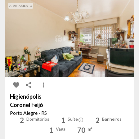
APARTAMENTO
Higienópolis
Coronel Feijó
Porto Alegre - RS
2
1
2
Dormitórios
Suíte
Banheiros
1
70
Vaga
m²