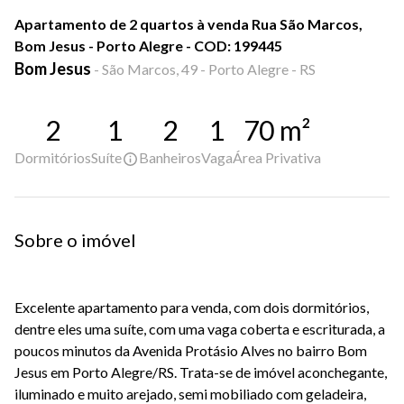
Apartamento de 2 quartos à venda Rua São Marcos,
Bom Jesus - Porto Alegre - COD: 199445
Bom Jesus
-
São Marcos, 49 - Porto Alegre - RS
2
1
2
1
70
m²
Dormitórios
Suíte
Banheiros
Vaga
Área Privativa
Sobre o imóvel
Excelente apartamento para venda, com dois dormitórios,
dentre eles uma suíte, com uma vaga coberta e escriturada, a
poucos minutos da Avenida Protásio Alves no bairro Bom
Jesus em Porto Alegre/RS. Trata-se de imóvel aconchegante,
iluminado e muito arejado, semi mobiliado com geladeira,