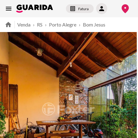
Fatura
Venda
›
RS
›
Porto Alegre
›
Bom Jesus