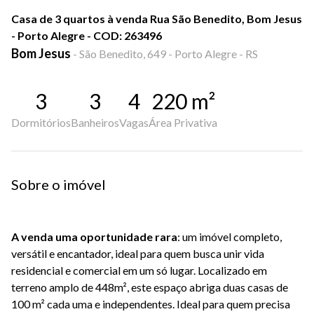
Casa de 3 quartos à venda Rua São Benedito, Bom Jesus
- Porto Alegre - COD: 263496
Bom Jesus
-
São Benedito, 649 - Porto Alegre - RS
3
3
4
220
m²
Dormitórios
Banheiros
Vagas
Área Privativa
Sobre o imóvel
A venda uma oportunidade rara
: um imóvel completo,
versátil e encantador, ideal para quem busca unir vida
residencial e comercial em um só lugar. Localizado em
terreno amplo de 448m², este espaço abriga duas casas de
100 m² cada uma e independentes. Ideal para quem precisa