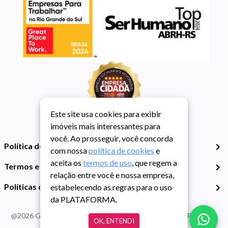
Este site usa cookies para exibir
imóveis mais interessantes para
você. Ao prosseguir, você concorda
Política de Privacidade
com nossa
política de cookies
e
aceita os
termos de uso
, que regem a
Termos e Condições de Uso
relação entre você e nossa empresa,
Políticas de Cookies
estabelecendo as regras para o uso
da PLATAFORMA.
@
2026
Guarida Imóvel. Todos os direitos reservados. CRECI RS -
OK, ENTENDI
413J | CNPJ Guarida: 89.398.606/0001-30