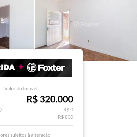
Valor do Imóvel
R$ 320.000
R$ 0
R$ 800
ores sujeitos à alteração