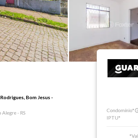
 Rodrigues, Bom Jesus -
Condomínio*
o Alegre - RS
IPTU*
*Val