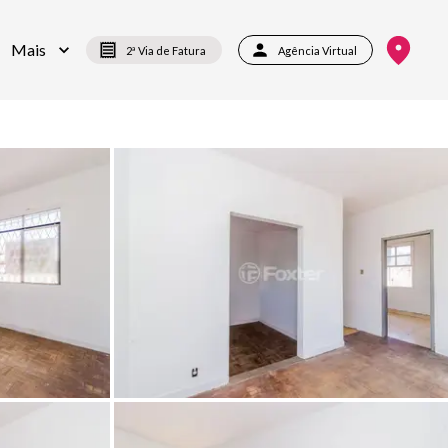
Mais
2ª Via de Fatura
Agência Virtual