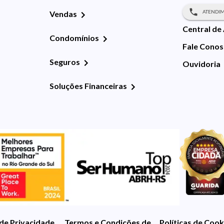
ATENDIM
Vendas
Central de
Condomínios
Fale Cono
Seguros
Ouvidoria
Soluções Financeiras
 de Privacidade
Termos e Condições de Uso
Políticas de Cook