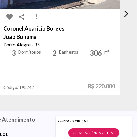
Coronel Aparício Borges
Ab
João Bonuma
At
Porto Alegre - RS
Po
3
2
306
Dormitórios
Banheiros
m²
R$ 320.000
Código:
195742
Có
e Atendimento
AGÊNCIA VIRTUAL
ACESSE A AGÊNCIA VIRTUAL
9001