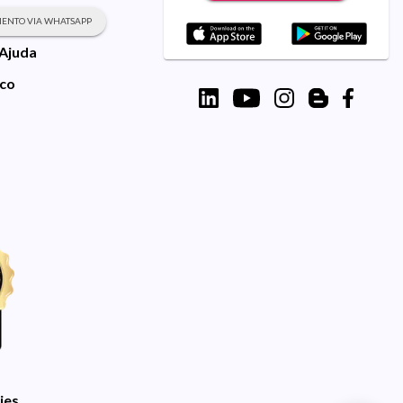
ENTO VIA WHATSAPP
 Ajuda
sco
ies