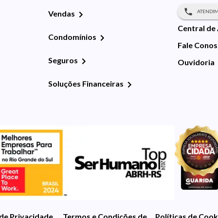
ATENDIM
Vendas
Central de
Condomínios
Fale Cono
Seguros
Ouvidoria
Soluções Financeiras
 de Privacidade
Termos e Condições de Uso
Políticas de Cook