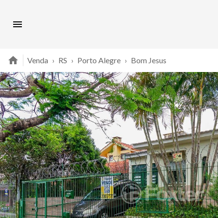
Venda
›
RS
›
Porto Alegre
›
Bom Jesus