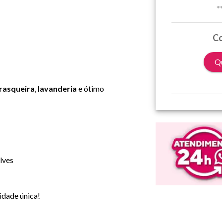
*
Co
Qu
rasqueira
,
lavanderia
e ótimo
lves
idade única!