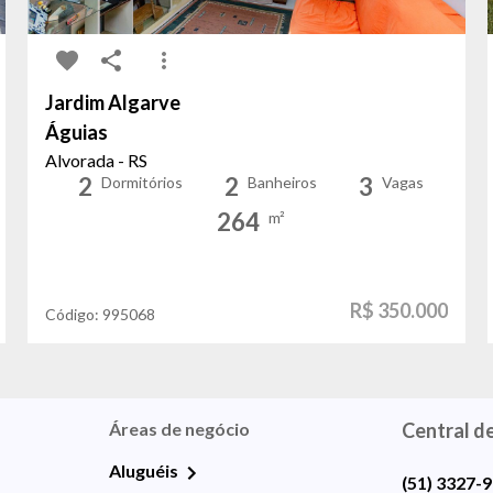
Jardim Algarve
Águias
Alvorada - RS
2
2
3
Dormitórios
Banheiros
Vagas
264
m²
R$ 350.000
Código:
995068
Áreas de negócio
Central d
Aluguéis
(51) 3327-