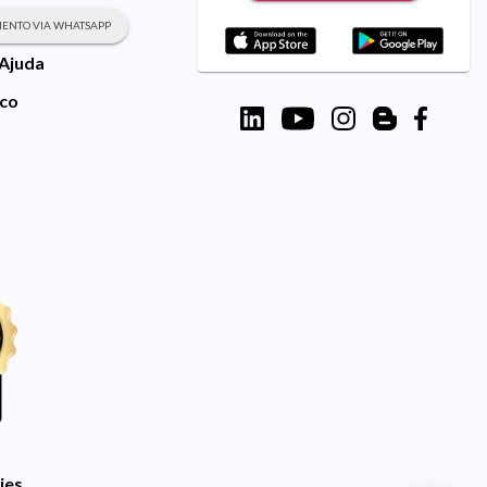
ENTO VIA WHATSAPP
 Ajuda
sco
ies