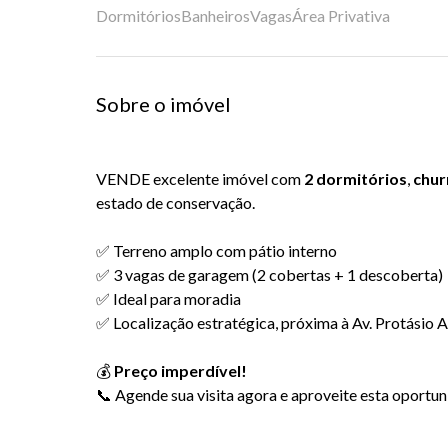
Dormitórios
Banheiros
Vagas
Área Privativa
Sobre o imóvel
VENDE excelente imóvel com
2 dormitórios
,
chur
estado de conservação.
⠀
✅ Terreno amplo com pátio interno
✅ 3 vagas de garagem (2 cobertas + 1 descoberta)
✅ Ideal para moradia
✅ Localização estratégica, próxima à Av. Protásio A
⠀
💰
Preço imperdível!
📞 Agende sua visita agora e aproveite esta oportun