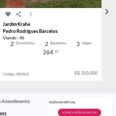
Jardim Krahe
Me
Pedro Rodrigues Barcelos
Ba
Viamão - RS
Po
2
2
3
Dormitórios
Banheiros
Vagas
264
m²
R$ 350.000
Código:
882023
Có
e Atendimento
AGÊNCIA VIRTUAL
ACESSE A AGÊNCIA VIRTUAL
9001