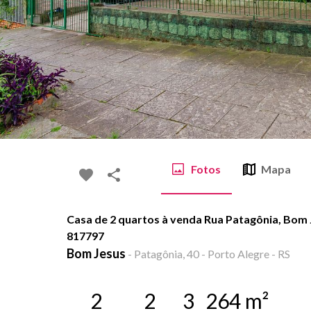
Fotos
Mapa
Casa de 2 quartos à venda Rua Patagônia, Bom 
817797
Bom Jesus
-
Patagônia, 40 - Porto Alegre - RS
2
2
3
264
m²