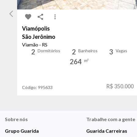
Viamópolis
São Jerônimo
Viamão - RS
2
2
3
Dormitórios
Banheiros
Vagas
264
m²
R$ 350.000
Código:
995633
Sobre nós
Trabalhe com a gente
Grupo Guarida
Guarida Carreiras