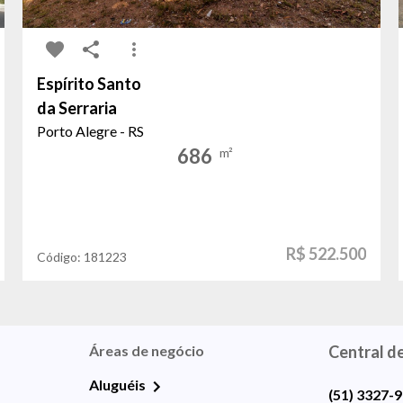
Espírito Santo
da Serraria
Porto Alegre - RS
686
m²
R$ 522.500
Código:
181223
Áreas de negócio
Central d
Aluguéis
(51) 3327-