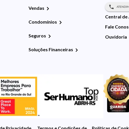
ATENDIM
Vendas
Central de
Condomínios
Fale Cono
Seguros
Ouvidoria
Soluções Financeiras
 de Privacidade
Termos e Condições de Uso
Políticas de Cook