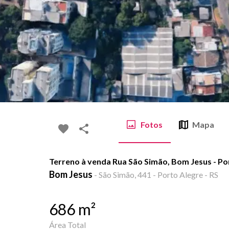
Fotos
Mapa
Terreno à venda Rua São Simão, Bom Jesus - Po
Bom Jesus
-
São Simão, 441 - Porto Alegre - RS
686
m²
Área Total