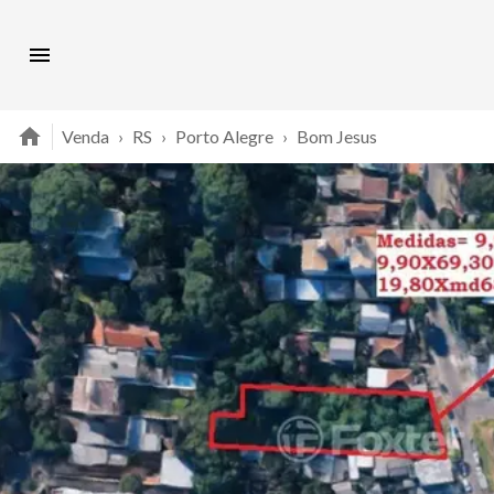
Venda
›
RS
›
Porto Alegre
›
Bom Jesus