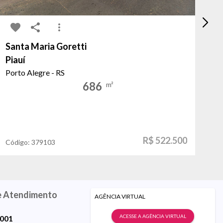
Santa Maria Goretti
Ce
Piauí
Le
Porto Alegre - RS
Sã
686
m²
R$ 522.500
Código:
379103
Có
e Atendimento
AGÊNCIA VIRTUAL
ACESSE A AGÊNCIA VIRTUAL
9001