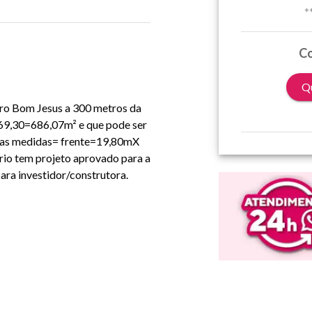
*
Co
Qu
irro Bom Jesus a 300 metros da
X69,30=686,07m² e que pode ser
m as medidas= frente=19,80mX
rio tem projeto aprovado para a
ara investidor/construtora.