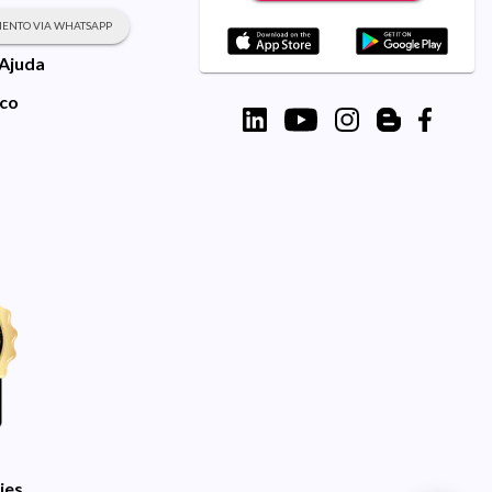
ENTO VIA WHATSAPP
 Ajuda
sco
ies