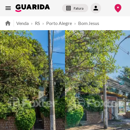
Fatura
Venda
›
RS
›
Porto Alegre
›
Bom Jesus