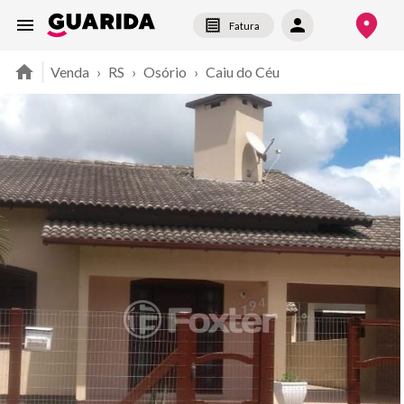
Fatura
Venda
›
RS
›
Osório
›
Caiu do Céu