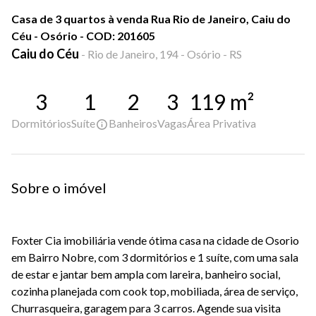
Casa de 3 quartos à venda Rua Rio de Janeiro, Caiu do
Céu - Osório - COD: 201605
Caiu do Céu
-
Rio de Janeiro, 194 - Osório - RS
3
1
2
3
119
m²
Dormitórios
Suíte
Banheiros
Vagas
Área Privativa
Sobre o imóvel
Foxter Cia imobiliária vende ótima casa na cidade de Osorio
em Bairro Nobre, com 3 dormitórios e 1 suíte, com uma sala
de estar e jantar bem ampla com lareira, banheiro social,
cozinha planejada com cook top, mobiliada, área de serviço,
Churrasqueira, garagem para 3 carros. Agende sua visita