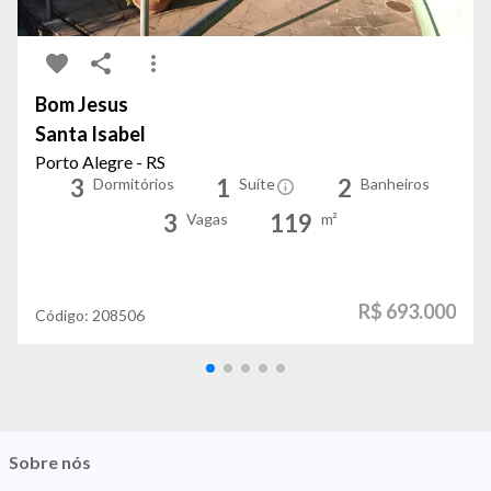
Bom Jesus
Santa Isabel
Porto Alegre - RS
3
1
2
Dormitórios
Suíte
Banheiros
3
119
Vagas
m²
R$ 693.000
Código:
208506
Sobre nós