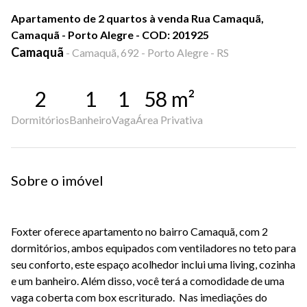
Apartamento de 2 quartos à venda Rua Camaquã,
Camaquã - Porto Alegre - COD: 201925
Camaquã
-
Camaquã, 692 - Porto Alegre - RS
2
1
1
58
m²
Dormitórios
Banheiro
Vaga
Área Privativa
Sobre o imóvel
Foxter oferece apartamento no bairro Camaquã, com 2
dormitórios, ambos equipados com ventiladores no teto para
seu conforto, este espaço acolhedor inclui uma living, cozinha
e um banheiro. Além disso, você terá a comodidade de uma
vaga coberta com box escriturado. Nas imediações do