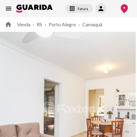
Fatura
Venda
›
RS
›
Porto Alegre
›
Camaquã