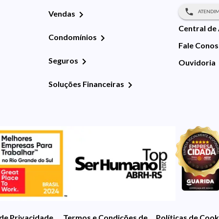
ATENDIM
Vendas
Central de
Condomínios
Fale Cono
Seguros
Ouvidoria
Soluções Financeiras
 de Privacidade
Termos e Condições de Uso
Políticas de Cook