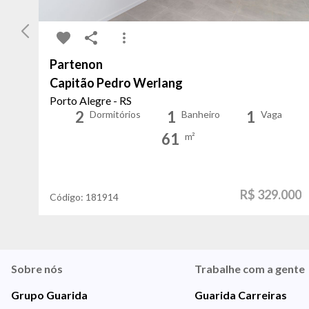
Partenon
Capitão Pedro Werlang
Porto Alegre - RS
2
1
1
Dormitórios
Banheiro
Vaga
61
m²
R$ 329.000
Código:
181914
Sobre nós
Trabalhe com a gente
Grupo Guarida
Guarida Carreiras