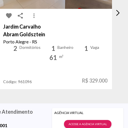
Jardim Carvalho
Vi
Abram Goldsztein
Tu
Porto Alegre - RS
Ca
2
1
1
Dormitórios
Banheiro
Vaga
61
m²
R$ 329.000
Código:
961096
Có
e Atendimento
AGÊNCIA VIRTUAL
ACESSE A AGÊNCIA VIRTUAL
9001