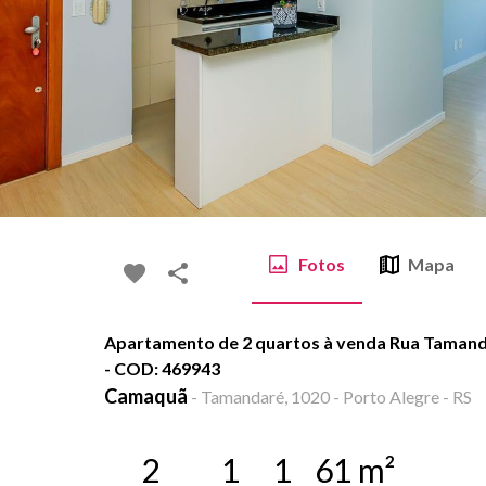
Fotos
Mapa
Apartamento de 2 quartos à venda Rua Tamand
- COD: 469943
Camaquã
-
Tamandaré, 1020 - Porto Alegre - RS
2
1
1
61
m²