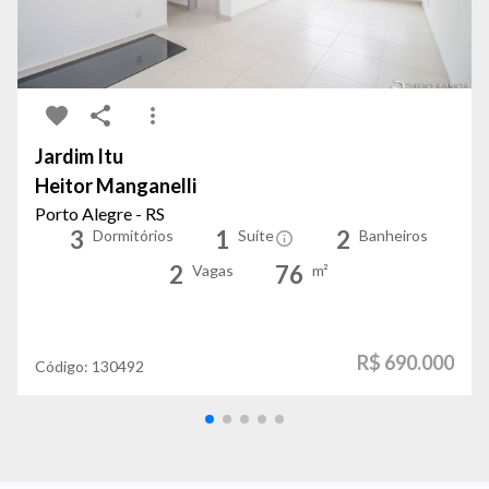
Jardim Itu
Heitor Manganelli
Porto Alegre - RS
3
1
2
Dormitórios
Suíte
Banheiros
2
76
Vagas
m²
R$ 690.000
Código:
130492