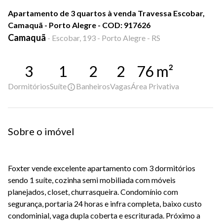
Apartamento de 3 quartos à venda Travessa Escobar,
Camaquã - Porto Alegre - COD: 917626
Camaquã
-
Escobar, 193 - Porto Alegre - RS
3
1
2
2
76
m²
Dormitórios
Suíte
Banheiros
Vagas
Área Privativa
Sobre o imóvel
Foxter
vende excelente apartamento com 3 dormitórios
sendo 1 suíte, cozinha
semi
mobiliada com móveis
planejados, closet, churrasqueira. Condomínio com
segurança, portaria 24 horas e infra completa, baixo custo
condominial, vaga dupla coberta e escriturada. Próximo a