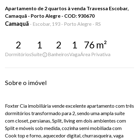
Apartamento de 2 quartos à venda Travessa Escobar,
Camaquã - Porto Alegre - COD: 930670
Camaquã
-
Escobar, 193 - Porto Alegre - RS
2
1
2
1
76
m²
Dormitórios
Suíte
Banheiros
Vaga
Área Privativa
Sobre o imóvel
Foxter Cia imobiliária vende excelente apartamento com três
dormitórios transformado para 2, sendo uma ampla suíte
com closet, persianas, Split, living em dois ambientes com
Split e móveis sob medida, cozinha semi mobiliada com
Cook top e forno, aquecedor digital, churrasqueira, vaga