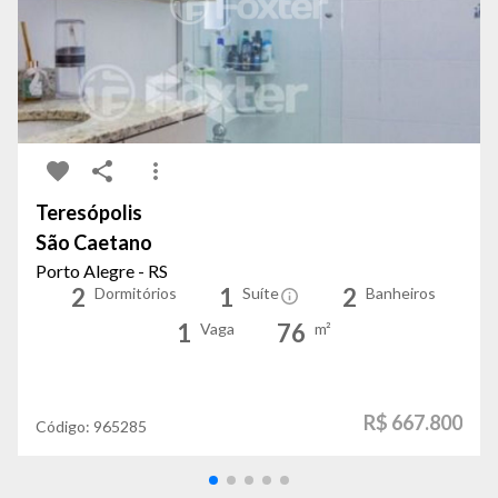
Teresópolis
São Caetano
Porto Alegre - RS
2
1
2
Dormitórios
Suíte
Banheiros
1
76
Vaga
m²
R$ 667.800
Código:
965285