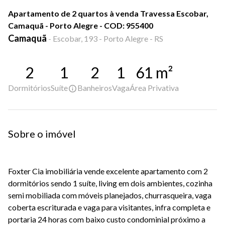
Apartamento de 2 quartos à venda Travessa Escobar,
Camaquã - Porto Alegre - COD: 955400
Camaquã
-
Escobar, 193 - Porto Alegre - RS
2
1
2
1
61
m²
Dormitórios
Suíte
Banheiros
Vaga
Área Privativa
Sobre o imóvel
Foxter Cia imobiliária vende excelente apartamento com 2
dormitórios sendo 1 suíte, living em dois ambientes, cozinha
semi mobiliada com móveis planejados, churrasqueira, vaga
coberta escriturada e vaga para visitantes, infra completa e
portaria 24 horas com baixo custo condominial próximo a