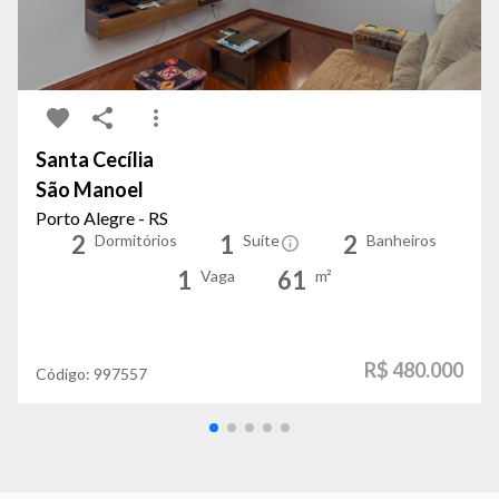
Santa Cecília
São Manoel
Porto Alegre - RS
2
1
2
Dormitórios
Suíte
Banheiros
1
61
Vaga
m²
R$ 480.000
Código:
997557