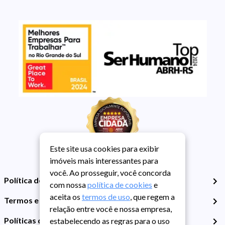
Este site usa cookies para exibir
imóveis mais interessantes para
você. Ao prosseguir, você concorda
Política de Privacidade
com nossa
política de cookies
e
aceita os
termos de uso
, que regem a
Termos e Condições de Uso
relação entre você e nossa empresa,
Políticas de Cookies
estabelecendo as regras para o uso