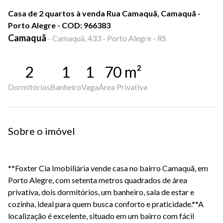
Casa de 2 quartos à venda Rua Camaquã, Camaquã -
Porto Alegre - COD: 966383
Camaquã
-
Camaquã, 433 - Porto Alegre - RS
2
1
1
70
m²
Dormitórios
Banheiro
Vaga
Área Privativa
Sobre o imóvel
**Foxter Cia Imobiliária vende casa no bairro Camaquã, em
Porto Alegre, com setenta metros quadrados de área
privativa, dois dormitórios, um banheiro, sala de estar e
cozinha, ideal para quem busca conforto e praticidade.**A
localização é excelente, situado em um bairro com fácil