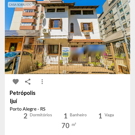
CASA SOBRADO
Petrópolis
Ijuí
Porto Alegre - RS
2
1
1
Dormitórios
Banheiro
Vaga
70
m²