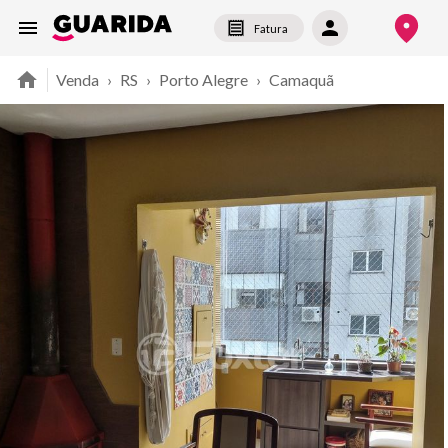
Fatura
Venda
›
RS
›
Porto Alegre
›
Camaquã