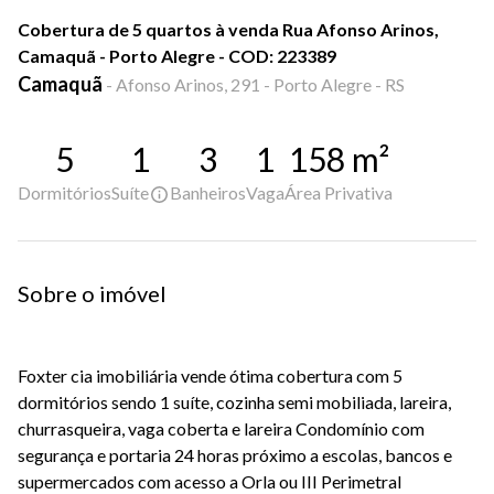
Cobertura de 5 quartos à venda Rua Afonso Arinos,
Camaquã - Porto Alegre - COD: 223389
Camaquã
-
Afonso Arinos, 291 - Porto Alegre - RS
5
1
3
1
158
m²
Dormitórios
Suíte
Banheiros
Vaga
Área Privativa
Sobre o imóvel
Foxter cia imobiliária vende ótima cobertura com 5
dormitórios sendo 1 suíte, cozinha semi mobiliada, lareira,
churrasqueira, vaga coberta e lareira Condomínio com
segurança e portaria 24 horas próximo a escolas, bancos e
supermercados com acesso a Orla ou III Perimetral