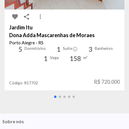
Jardim Itu
Dona Adda Mascarenhas de Moraes
Porto Alegre - RS
5
1
3
Dormitórios
Suíte
Banheiros
1
158
Vaga
m²
R$ 720.000
Código:
857702
Sobre nós