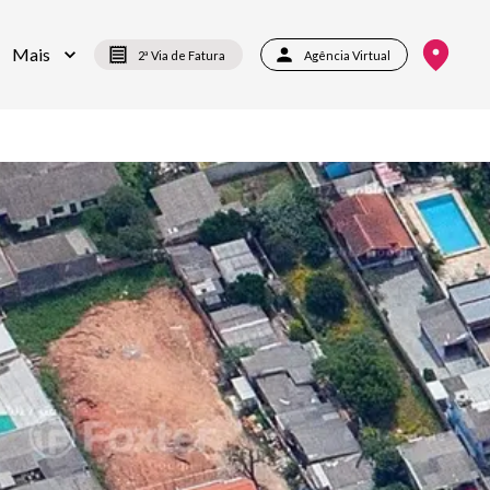
Mais
2ª Via de Fatura
Agência Virtual