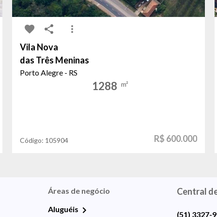
Vila Nova
das Três Meninas
Porto Alegre - RS
1288
m²
R$ 600.000
Código:
105904
Áreas de negócio
Central d
Aluguéis
(51) 3327-