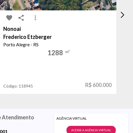
Nonoai
Sa
Frederico Etzberger
Sã
Porto Alegre - RS
Po
1288
m²
R$ 600.000
Código:
118945
Có
e Atendimento
AGÊNCIA VIRTUAL
ACESSE A AGÊNCIA VIRTUAL
9001