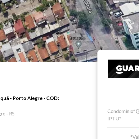
quã - Porto Alegre - COD:
Condomínio*
re - RS
IPTU*
*Val