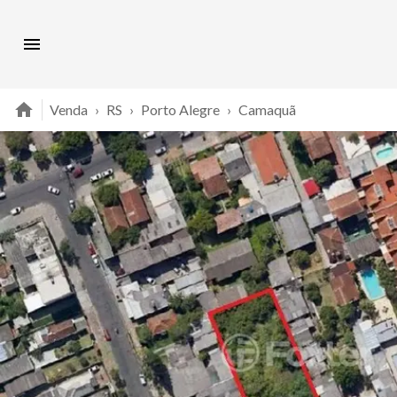
Venda
›
RS
›
Porto Alegre
›
Camaquã