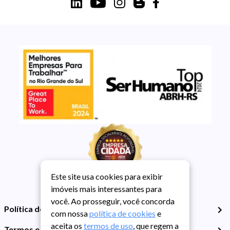
Este site usa cookies para exibir
imóveis mais interessantes para
você. Ao prosseguir, você concorda
Política de Privacidade
com nossa
política de cookies
e
aceita os
termos de uso
, que regem a
Termos e Condições de Uso