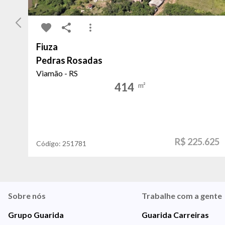
Fiuza
Pedras Rosadas
Viamão - RS
414
m²
R$ 225.625
Código:
251781
Sobre nós
Trabalhe com a gente
Grupo Guarida
Guarida Carreiras