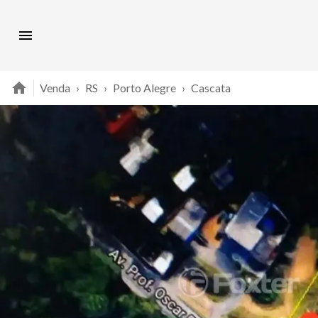
Venda
›
RS
›
Porto Alegre
›
Cascata