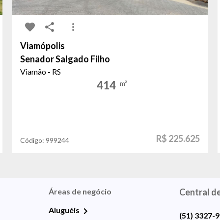
Viamópolis
Senador Salgado Filho
Viamão - RS
414
m²
R$ 225.625
Código:
999244
Áreas de negócio
Central d
Aluguéis
(51) 3327-