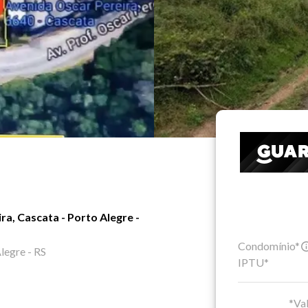
a, Cascata - Porto Alegre -
Condomínio*
legre - RS
IPTU*
*Val