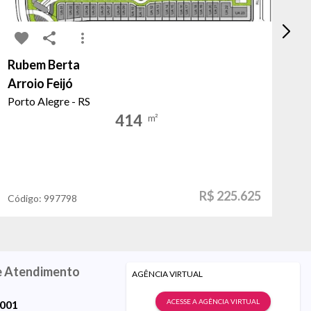
Rubem Berta
Fá
Arroio Feijó
Do
Porto Alegre - RS
Ca
414
m²
R$ 225.625
Código:
997798
Có
e Atendimento
AGÊNCIA VIRTUAL
ACESSE A AGÊNCIA VIRTUAL
9001