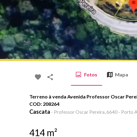
Fotos
Mapa
Terreno à venda Avenida Professor Oscar Pereir
COD: 208264
Cascata
-
Professor Oscar Pereira, 6640 - Porto A
414
m²