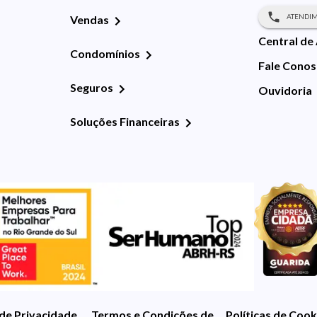
ATENDIM
Vendas
Central de
Condomínios
Fale Cono
Seguros
Ouvidoria
Soluções Financeiras
 de Privacidade
Termos e Condições de Uso
Políticas de Cook