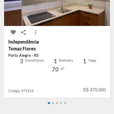
Independência
Tomaz Flores
Porto Alegre - RS
3
1
1
Dormitórios
Banheiro
Vaga
70
m²
R$ 470.000
Código:
971216