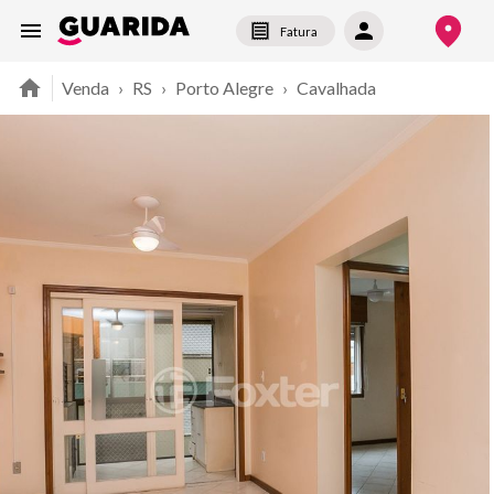
Fatura
Venda
›
RS
›
Porto Alegre
›
Cavalhada