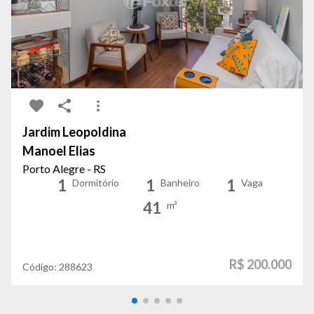
Jardim Leopoldina
Manoel Elias
Porto Alegre - RS
1
1
1
Dormitório
Banheiro
Vaga
41
m²
R$ 200.000
Código:
288623