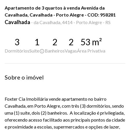
Apartamento de 3 quartos à venda Avenida da
Cavalhada, Cavalhada - Porto Alegre - COD: 958281
Cavalhada
-
da Cavalhada, 4414 - Porto Alegre - RS
3
1
2
2
53
m²
Dormitórios
Suíte
Banheiros
Vagas
Área Privativa
Sobre o imóvel
Foxter Cia Imobiliária vende apartamento no bairro
Cavalhada, em Porto Alegre, com três (3) dormitórios, sendo
uma (1) suíte, dois (2) banheiros. A localização é privilegiada,
oferecendo acesso facilitado aos principais pontos da cidade
e proximidade a escolas, supermercados e opções de lazer,