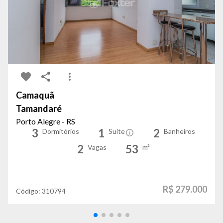
Camaquã
Tamandaré
Porto Alegre - RS
3
1
2
Dormitórios
Suíte
Banheiros
2
53
Vagas
m²
R$ 279.000
Código:
310794