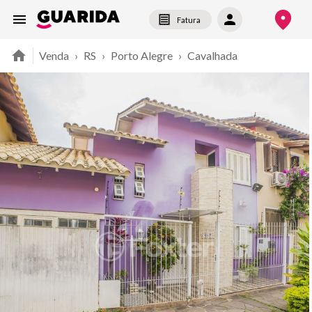
Fatura
Venda
›
RS
›
Porto Alegre
›
Cavalhada