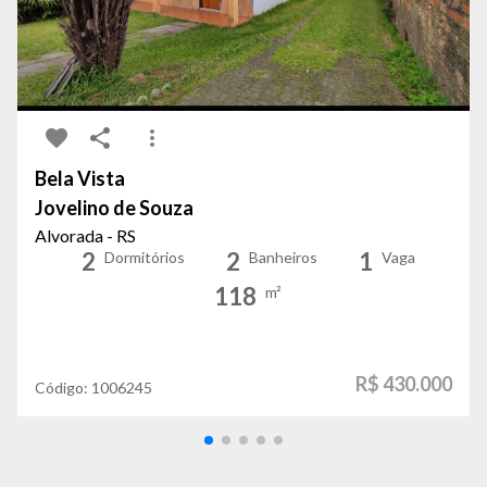
Bela Vista
Jovelino de Souza
Alvorada - RS
2
2
1
Dormitórios
Banheiros
Vaga
118
m²
R$ 430.000
Código:
1006245