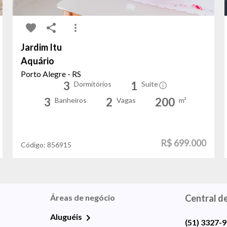
Jardim Itu
Aquário
Porto Alegre - RS
3
1
Dormitórios
Suíte
3
2
200
Banheiros
Vagas
m²
R$ 699.000
Código:
856915
Áreas de negócio
Central d
Aluguéis
(51) 3327-