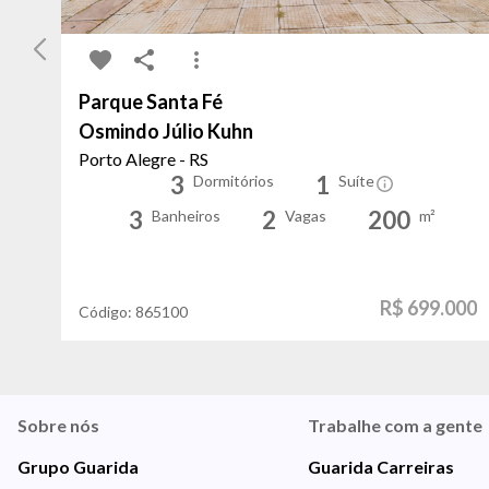
Parque Santa Fé
Osmindo Júlio Kuhn
Porto Alegre - RS
3
1
Dormitórios
Suíte
3
2
200
Banheiros
Vagas
m²
R$ 699.000
Código:
865100
Sobre nós
Trabalhe com a gente
Grupo Guarida
Guarida Carreiras