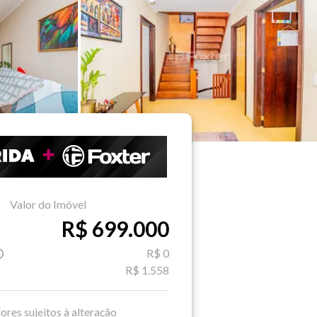
Valor do Imóvel
R$ 699.000
R$ 0
R$ 1.558
ores sujeitos à alteração