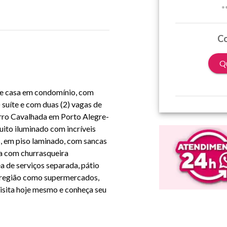
*
Co
Qu
nte casa em condomínio, com
 suíte e com duas (2) vagas de
rro Cavalhada em Porto Alegre-
ito iluminado com incríveis
s, em piso laminado, com sancas
da com churrasqueira
a de serviços separada, pátio
a região como supermercados,
isita hoje mesmo e conheça seu