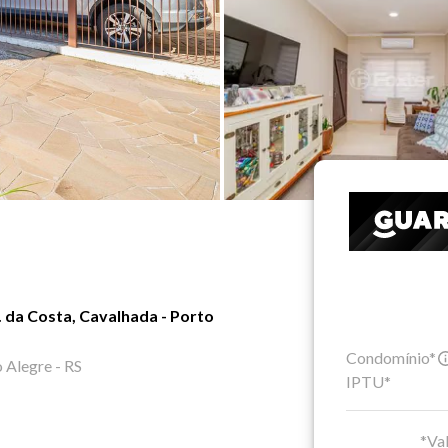
. da Costa, Cavalhada - Porto
Condomínio*
o Alegre - RS
IPTU*
*Val