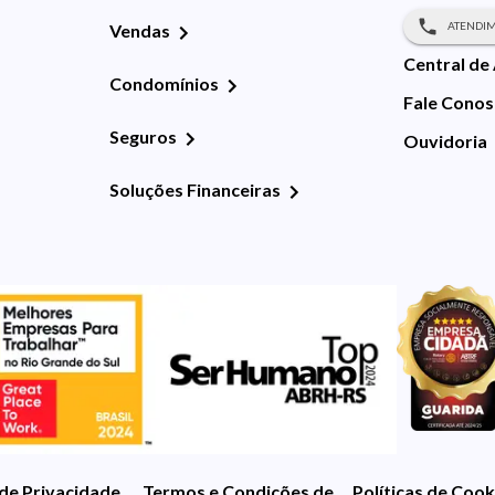
ATENDIM
Vendas
Central de
Condomínios
Fale Cono
Seguros
Ouvidoria
Soluções Financeiras
 de Privacidade
Termos e Condições de Uso
Políticas de Cook