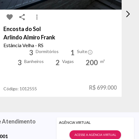
Encosta do Sol
Co
Arlindo Almiro Frank
Ma
Estância Velha - RS
Po
3
1
Dormitórios
Suíte
3
2
200
Banheiros
Vagas
m²
R$ 699.000
Código:
1012555
Có
e Atendimento
AGÊNCIA VIRTUAL
ACESSE A AGÊNCIA VIRTUAL
9001