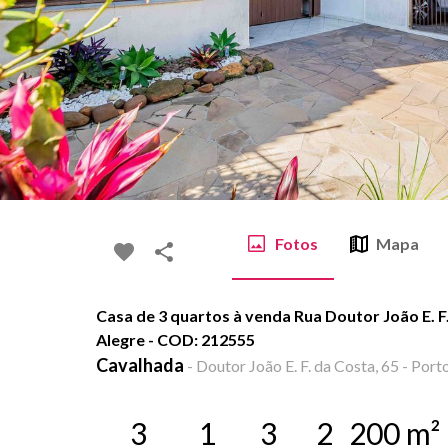
Fotos
Mapa
Casa de 3 quartos à venda Rua Doutor João E. F
Alegre - COD: 212555
Cavalhada
-
Doutor João E. F. da Costa, 65 - Port
3
1
3
2
200
m²