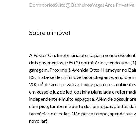
Dormitórios
Suíte
Banheiros
Vagas
Área Privativa
Sobre o imóvel
A Foxter Cia. Imobiliária oferta para venda excele
dois pavimentos, três (3) dormitórios, sendo uma (1)
garagem. Próximo à Avenida Otto Niemeyer no Bai
RS. Trata-se de um imóvel aconchegante, amplo e mu
200 m² de área privativa. Living para dois ambiente
em gesso e luz de led, cozinha planejada e reforma
independente e muito espaçosa. Além de possuir áre
com piso, também é perto dos principais pontos d
farmácias e escolas. Não perca tempo, agende sua v
novo lar!