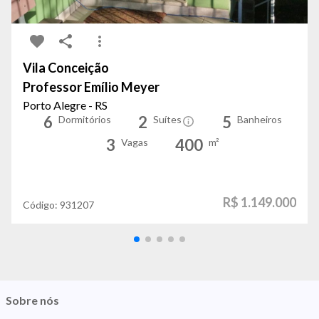
Vila Conceição
Professor Emílio Meyer
Porto Alegre - RS
6
2
5
Dormitórios
Suítes
Banheiros
3
400
Vagas
m²
R$ 1.149.000
Código:
931207
Sobre nós