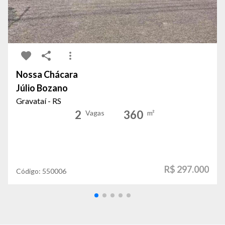
Nossa Chácara
Júlio Bozano
Gravataí - RS
2
360
Vagas
m²
R$ 297.000
Código:
550006