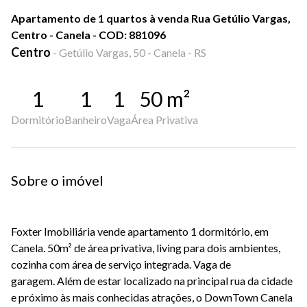
Apartamento de 1 quartos à venda Rua Getúlio Vargas,
Centro - Canela - COD: 881096
Centro
-
Getúlio Vargas, 50 - Canela - RS
1
1
1
50
m²
Dormitório
Banheiro
Vaga
Área Privativa
Sobre o imóvel
Foxter Imobiliária vende apartamento 1 dormitório, em
Canela. 50m² de área privativa, living para dois ambientes,
cozinha com área de serviço integrada. Vaga de
garagem.
Além de estar localizado na principal rua
da cidade
e próximo às mais conhecidas
atrações, o DownTown Canela