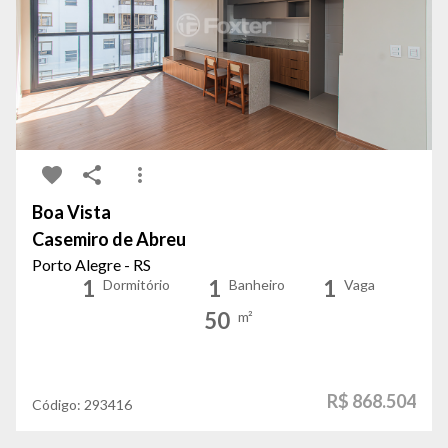
Boa Vista
Casemiro de Abreu
Porto Alegre - RS
1
1
1
Dormitório
Banheiro
Vaga
50
m²
R$ 868.504
Código:
293416