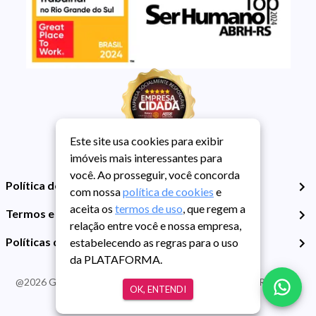
Este site usa cookies para exibir
imóveis mais interessantes para
você. Ao prosseguir, você concorda
Política de Privacidade
com nossa
política de cookies
e
aceita os
termos de uso
, que regem a
Termos e Condições de Uso
relação entre você e nossa empresa,
Políticas de Cookies
estabelecendo as regras para o uso
da PLATAFORMA.
@
2026
Guarida Imóvel. Todos os direitos reservados. CRECI RS -
OK, ENTENDI
413J | CNPJ Guarida: 89.398.606/0001-30