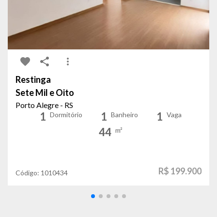
Restinga
Sete Mil e Oito
Porto Alegre - RS
1
1
1
Dormitório
Banheiro
Vaga
44
m²
R$ 199.900
Código:
1010434