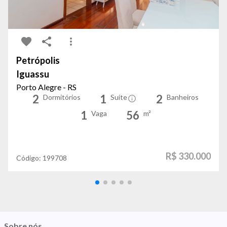
Petrópolis
Iguassu
Porto Alegre - RS
2
1
2
Dormitórios
Suíte
Banheiros
1
56
Vaga
m²
R$ 330.000
Código:
199708
Sobre nós