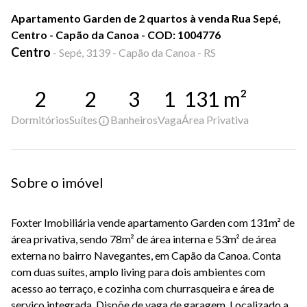
Apartamento Garden de 2 quartos à venda Rua Sepé,
Centro - Capão da Canoa - COD: 1004776
Centro
-
Sepé, 3139 - Capão da Canoa - RS
2
2
3
1
131
m²
Dormitórios
Suítes
Banheiros
Vaga
Área Privativa
Sobre o imóvel
Foxter Imobiliária vende apartamento Garden com 131m² de 
área privativa, sendo 78m² de área interna e 53m² de área 
externa no bairro Navegantes, em Capão da Canoa. Conta 
com duas suítes, amplo living para dois ambientes com 
acesso ao terraço, e cozinha com churrasqueira e área de 
serviço integrada. Dispõe de vaga de garagem. Localizado a 