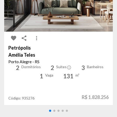
Petrópolis
Amélia Teles
Porto Alegre - RS
2
2
3
Dormitórios
Suítes
Banheiros
1
131
Vaga
m²
R$ 1.828.256
Código:
935276