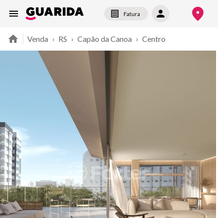
Fatura
Venda
›
RS
›
Capão da Canoa
›
Centro