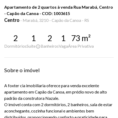
Apartamento de 2 quartos à venda Rua Marabá, Centro
- Capão da Canoa - COD: 1003615
Centro
-
Marabá, 3210 - Capão da Canoa - RS
2
1
2
1
73
m²
Dormitórios
Suíte
Banheiros
Vaga
Área Privativa
Sobre o imóvel
A foxter cia imobiliaria oferece para venda excelente
apartamento em Capão da Canoa, em prédio novo de alto
padrão da construtora Nazale.
O imóvel conta com 2 dormitórios, 2 banheiros, sala de estar
aconchegante, cozinha funcional e ambientes bem
distribuídos, proporcionando conforto e praticidade para