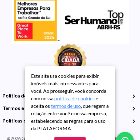
Este site usa cookies para exibir
imóveis mais interessantes para
você. Ao prosseguir, você concorda
Política de Privacidade
com nossa
política de cookies
e
aceita os
termos de uso
, que regem a
Termos e Condições de Uso
relação entre você e nossa empresa,
Políticas de Cookies
estabelecendo as regras para o uso
da PLATAFORMA.
@
2026
Guarida Imóvel. Todos os direitos reservados. CRECI RS -