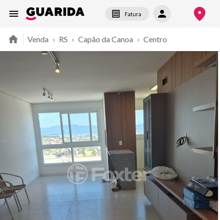
Fatura
Venda
›
RS
›
Capão da Canoa
›
Centro