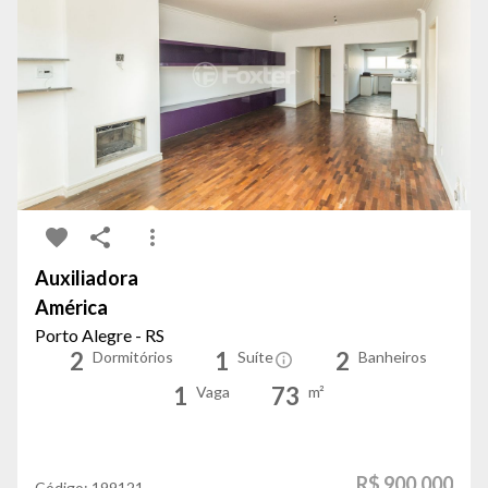
Auxiliadora
América
Porto Alegre - RS
2
1
2
Dormitórios
Suíte
Banheiros
1
73
Vaga
m²
R$ 900.000
Código:
199121