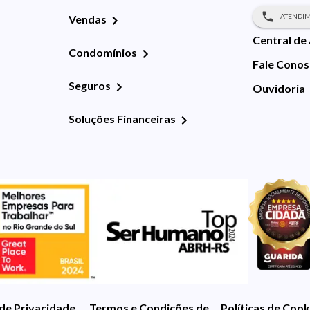
ATENDIM
Vendas
Central de
Condomínios
Fale Cono
Seguros
Ouvidoria
Soluções Financeiras
 de Privacidade
Termos e Condições de Uso
Políticas de Cook