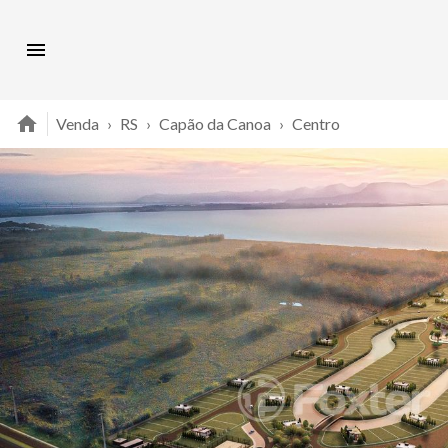
Venda
›
RS
›
Capão da Canoa
›
Centro