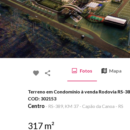
Fotos
Mapa
Terreno em Condomínio à venda Rodovia RS-389
COD: 302153
Centro
-
RS-389, KM 37 - Capão da Canoa - RS
317
m²