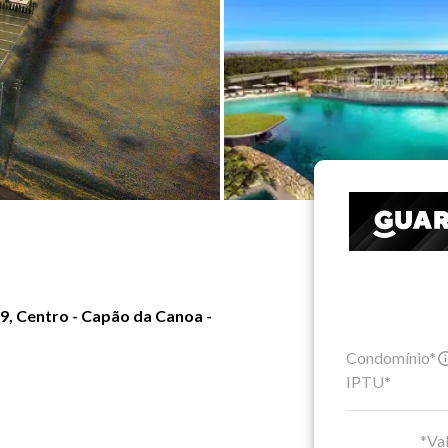
, Centro - Capão da Canoa -
Condomínio*
IPTU*
*Val