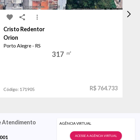
Cristo Redentor
Sé
Orion
Pr
Porto Alegre - RS
Po
317
m²
R$ 764.733
Código:
171905
Có
e Atendimento
AGÊNCIA VIRTUAL
ACESSE A AGÊNCIA VIRTUAL
9001