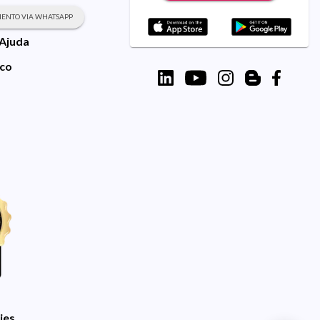
ENTO VIA WHATSAPP
 Ajuda
sco
ies