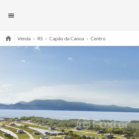
Venda
›
RS
›
Capão da Canoa
›
Centro