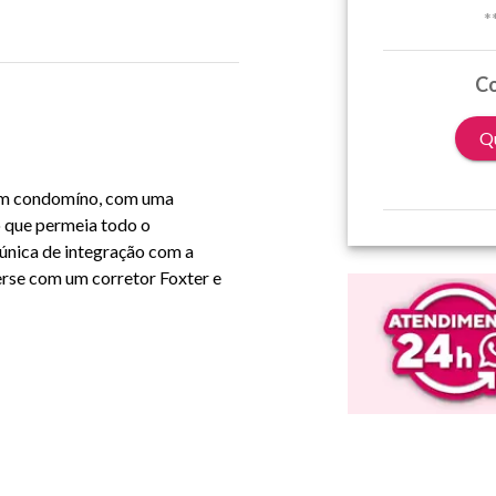
*
Co
Qu
 em condomíno, com uma
o que permeia todo o
nica de integração com a
rse com um corretor Foxter e