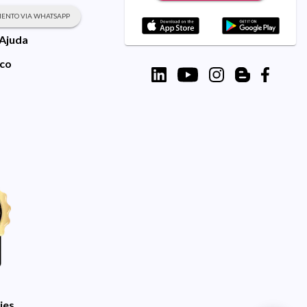
ENTO VIA WHATSAPP
 Ajuda
sco
ies