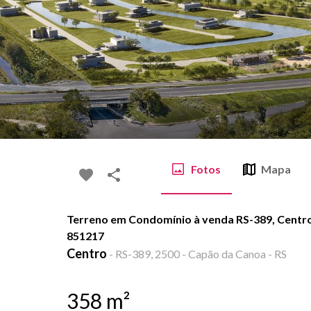
Fotos
Mapa
Terreno em Condomínio à venda RS-389, Centro
851217
Centro
-
RS-389, 2500 - Capão da Canoa - RS
358
m²