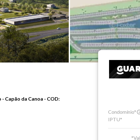
 - Capão da Canoa - COD:
Condomínio*
IPTU*
*Val