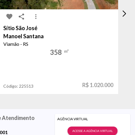
Sítio São José
Pa
Manoel Santana
Es
Viamão - RS
Ca
358
m²
R$ 1.020.000
Código:
225513
Có
e Atendimento
AGÊNCIA VIRTUAL
ACESSE A AGÊNCIA VIRTUAL
9001