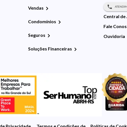
ATENDIM
Vendas
Central de
Condomínios
Fale Cono
Seguros
Ouvidoria
Soluções Financeiras
 de Privacidade
Termos e Condições de Uso
Políticas de Cook