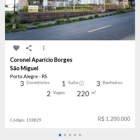
Coronel Aparício Borges
São Miguel
Porto Alegre - RS
3
1
3
Dormitórios
Suíte
Banheiros
2
220
Vagas
m²
R$ 1.200.000
Código:
118829