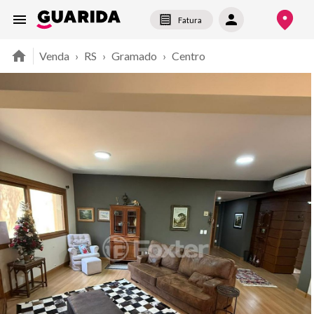
Fatura
Venda
›
RS
›
Gramado
›
Centro