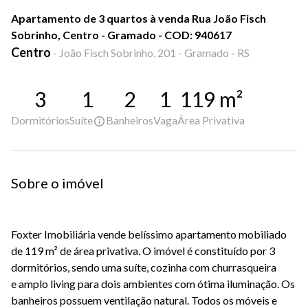
Apartamento de 3 quartos à venda Rua João Fisch
Sobrinho, Centro - Gramado - COD: 940617
Centro
-
João Fisch Sobrinho, 201 - Gramado - RS
3
1
2
1
119
m²
Dormitórios
Suíte
Banheiros
Vaga
Área Privativa
Sobre o imóvel
Foxter
Imobiliária
vende
belíssimo apartamento mobiliado
de 119 m² de área privativa
.
O imóvel é constituído por
3
dormitórios
, sendo
uma suíte
, cozinha com churrasqueira
e
amplo living para dois ambientes
com ótima iluminação. Os
banheiros possuem ventilação natural. Todos os
móveis e