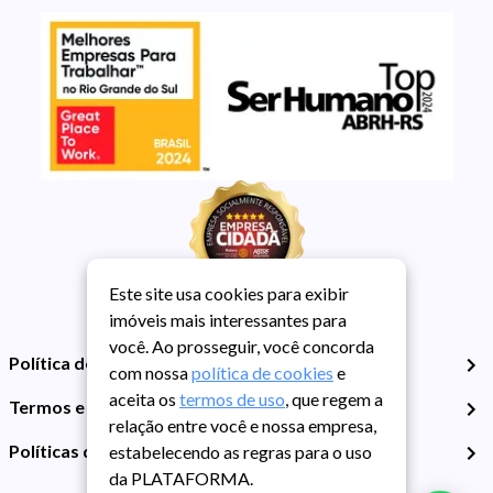
Este site usa cookies para exibir
imóveis mais interessantes para
você. Ao prosseguir, você concorda
Política de Privacidade
com nossa
política de cookies
e
aceita os
termos de uso
, que regem a
Termos e Condições de Uso
relação entre você e nossa empresa,
Políticas de Cookies
estabelecendo as regras para o uso
da PLATAFORMA.