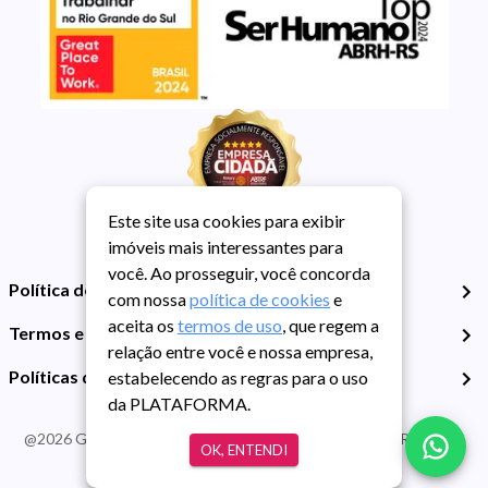
Este site usa cookies para exibir
imóveis mais interessantes para
você. Ao prosseguir, você concorda
Política de Privacidade
com nossa
política de cookies
e
aceita os
termos de uso
, que regem a
Termos e Condições de Uso
relação entre você e nossa empresa,
Políticas de Cookies
estabelecendo as regras para o uso
da PLATAFORMA.
@
2026
Guarida Imóvel. Todos os direitos reservados. CRECI RS -
OK, ENTENDI
413J | CNPJ Guarida: 89.398.606/0001-30