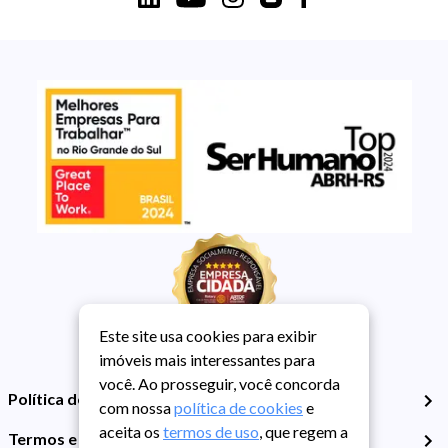
Este site usa cookies para exibir
imóveis mais interessantes para
você. Ao prosseguir, você concorda
Política de Privacidade
com nossa
política de cookies
e
aceita os
termos de uso
, que regem a
Termos e Condições de Uso