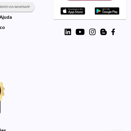
ENTO VIA WHATSAPP
 Ajuda
sco
ies