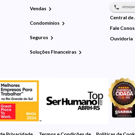
ATENDIM
Vendas
Central de
Condomínios
Fale Cono
Seguros
Ouvidoria
Soluções Financeiras
 de Privacidade
Termos e Condições de Uso
Políticas de Cook