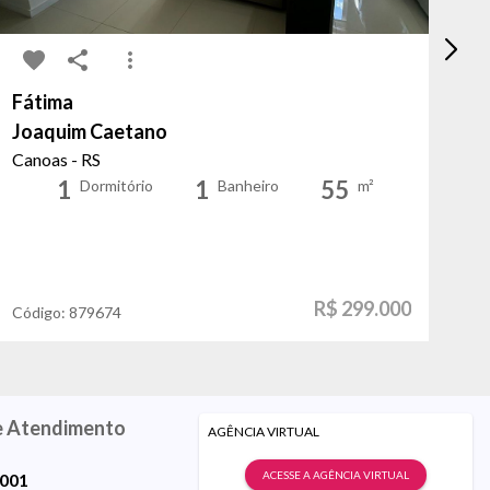
Fátima
Pe
Joaquim Caetano
P
Canoas - RS
Po
1
1
55
Dormitório
Banheiro
m²
R$ 299.000
Código:
879674
Có
e Atendimento
AGÊNCIA VIRTUAL
ACESSE A AGÊNCIA VIRTUAL
9001