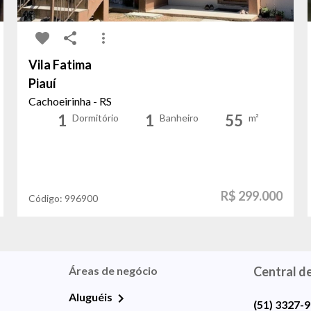
Vila Fatima
Piauí
Cachoeirinha - RS
1
1
55
Dormitório
Banheiro
m²
R$ 299.000
Código:
996900
Áreas de negócio
Central d
Aluguéis
(51) 3327-