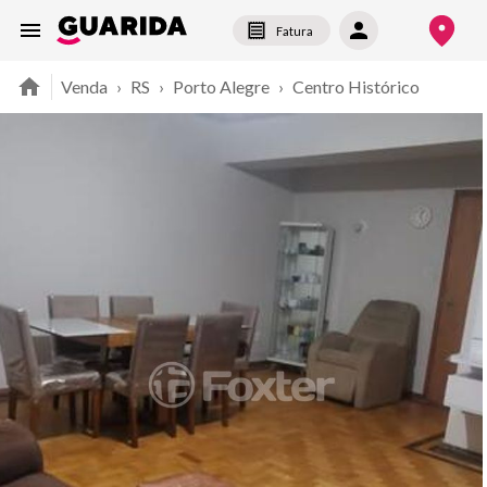
Fatura
Venda
›
RS
›
Porto Alegre
›
Centro Histórico