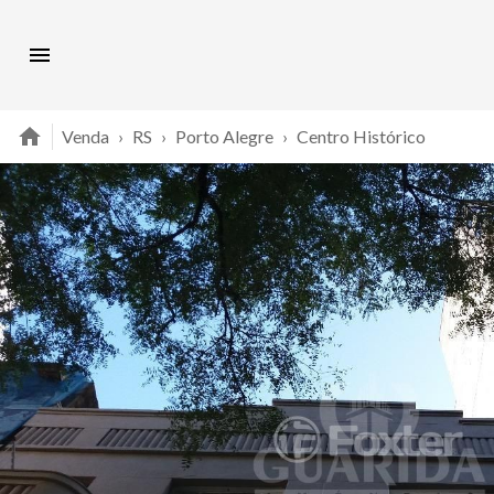
Venda
›
RS
›
Porto Alegre
›
Centro Histórico