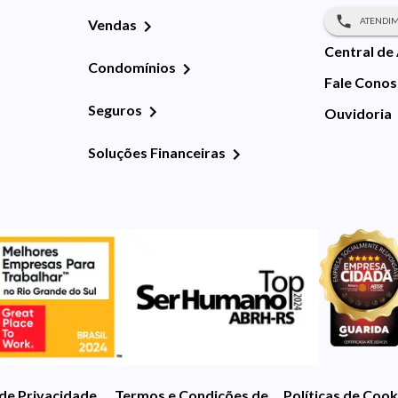
ATENDIM
Vendas
Central de
Condomínios
Fale Cono
Seguros
Ouvidoria
Soluções Financeiras
 de Privacidade
Termos e Condições de Uso
Políticas de Cook