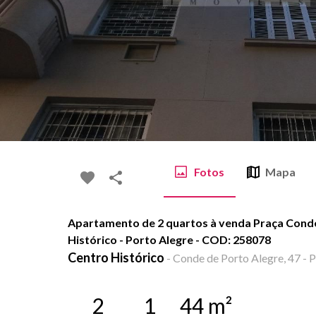
Fotos
Mapa
Apartamento de 2 quartos à venda Praça Conde
Histórico - Porto Alegre - COD: 258078
Centro Histórico
-
Conde de Porto Alegre, 47 - P
2
1
44
m²