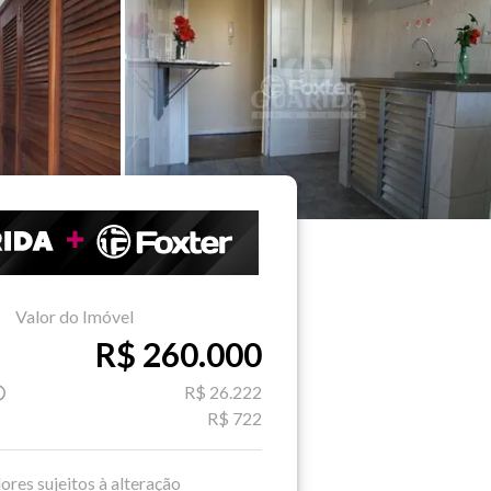
Valor do Imóvel
R$ 260.000
R$ 26.222
R$ 722
ores sujeitos à alteração