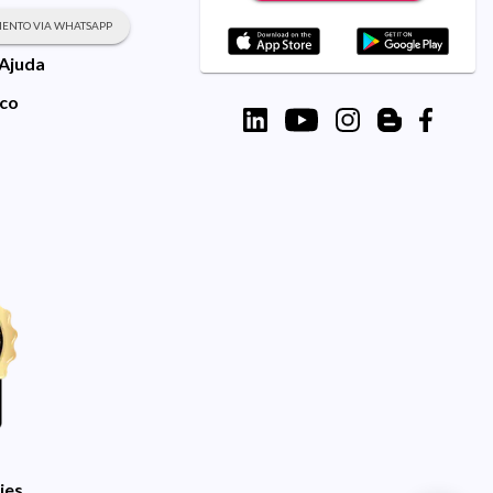
ENTO VIA WHATSAPP
 Ajuda
sco
ies