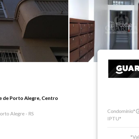
 de Porto Alegre, Centro
Condomínio*
orto Alegre - RS
IPTU*
*Val