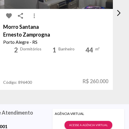
Morro Santana
Hu
Ernesto Zamprogna
P
Porto Alegre - RS
Po
2
1
44
Dormitórios
Banheiro
m²
R$ 260.000
Código:
896400
Có
e Atendimento
AGÊNCIA VIRTUAL
ACESSE A AGÊNCIA VIRTUAL
9001