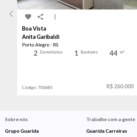
Boa Vista
Anita Garibaldi
Porto Alegre - RS
2
1
44
Dormitórios
Banheiro
m²
R$ 260.000
Código:
700685
Sobre nós
Trabalhe com a gente
Grupo Guarida
Guarida Carreiras