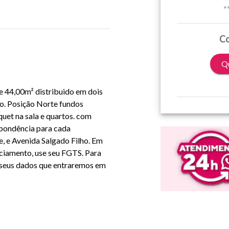
*
Co
Qu
de 44,00m² distribuido em dois
iço. Posição Norte fundos
uet na sala e quartos. com
spondência para cada
, e Avenida Salgado Filho. Em
ciamento, use seu FGTS. Para
e seus dados que entraremos em