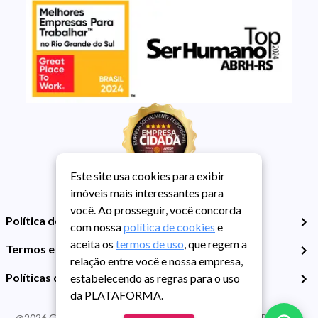
Este site usa cookies para exibir
imóveis mais interessantes para
você. Ao prosseguir, você concorda
Política de Privacidade
com nossa
política de cookies
e
aceita os
termos de uso
, que regem a
Termos e Condições de Uso
relação entre você e nossa empresa,
Políticas de Cookies
estabelecendo as regras para o uso
da PLATAFORMA.
@
2026
Guarida Imóvel. Todos os direitos reservados. CRECI RS -