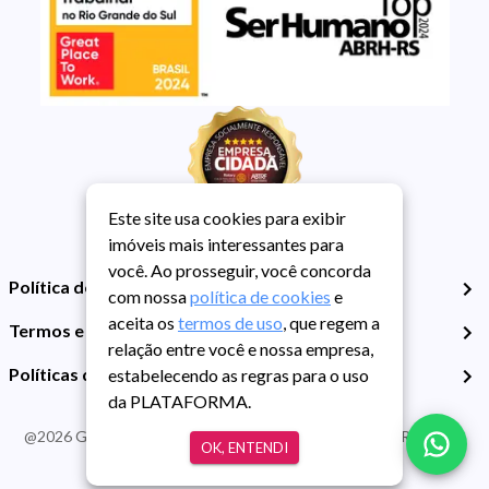
Este site usa cookies para exibir
imóveis mais interessantes para
você. Ao prosseguir, você concorda
Política de Privacidade
com nossa
política de cookies
e
aceita os
termos de uso
, que regem a
Termos e Condições de Uso
relação entre você e nossa empresa,
Políticas de Cookies
estabelecendo as regras para o uso
da PLATAFORMA.
@
2026
Guarida Imóvel. Todos os direitos reservados. CRECI RS -
OK, ENTENDI
413J | CNPJ Guarida: 89.398.606/0001-30