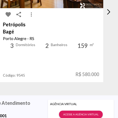
Petrópolis
A
Bagé
Jo
Porto Alegre - RS
Po
3
2
159
Dormitórios
Banheiros
m²
R$ 580.000
Código:
9545
Có
e Atendimento
AGÊNCIA VIRTUAL
ACESSE A AGÊNCIA VIRTUAL
9001