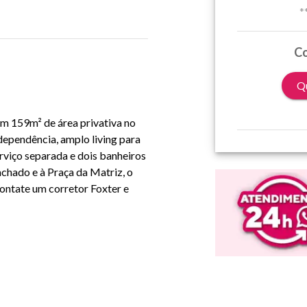
*
Co
Qu
m 159m² de área privativa no 
ependência, amplo living para 
viço separada e dois banheiros 
chado e à Praça da Matriz, o 
ontate um corretor Foxter e 