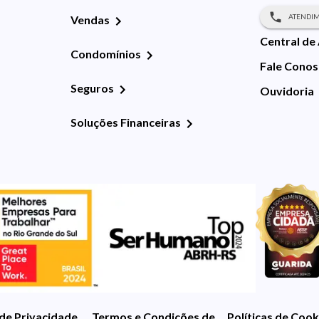
ATENDIM
Vendas
Central de
Condomínios
Fale Cono
Seguros
Ouvidoria
Soluções Financeiras
 de Privacidade
Termos e Condições de Uso
Políticas de Cook