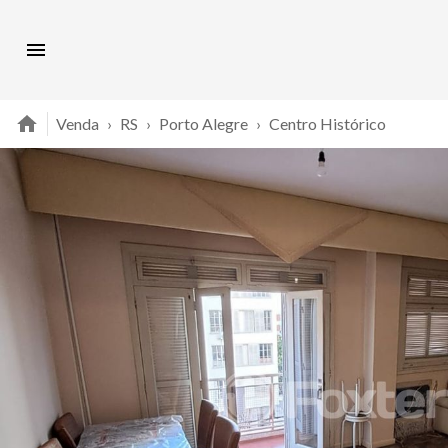
Venda
›
RS
›
Porto Alegre
›
Centro Histórico