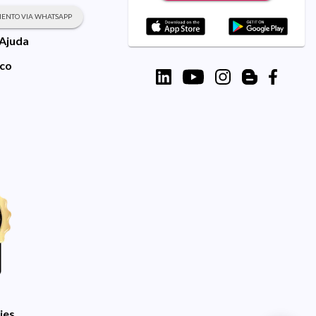
ENTO VIA WHATSAPP
 Ajuda
sco
ies